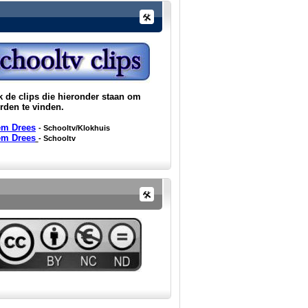
 de clips die hieronder staan om
rden te vinden.
em Drees
- Schooltv/Klokhuis
em Drees
- Schooltv