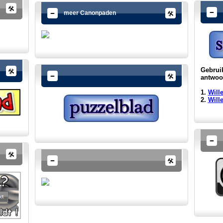
meer Canonpaden
Gebruik
antwoo
1.
Will
2.
Will