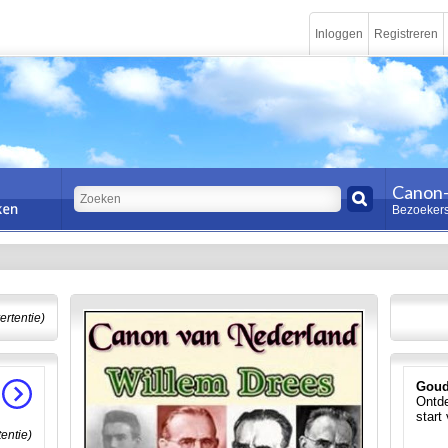
Inloggen
Registreren
Canon-
Bezoekers
ertentie)
Goud
Ontde
start
tentie)